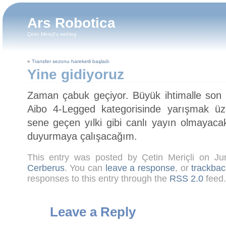
Ars Robotica
Çetin Meriçli's weblog
«
Transfer sezonu hareketli başladı
Yine gidiyoruz
Zaman çabuk geçiyor. Büyük ihtimalle son
Aibo 4-Legged kategorisinde yarışmak üze
sene geçen yılki gibi canlı yayın olmayaca
duyurmaya çalışacağım.
This entry was posted by Çetin Meriçli on J
Cerberus
. You can
leave a response
, or
trackbac
responses to this entry through the
RSS 2.0
feed.
Leave a Reply