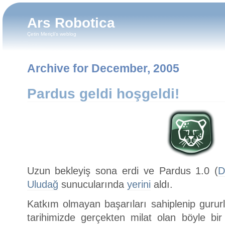
Ars Robotica
Çetin Meriçli's weblog
Archive for December, 2005
Pardus geldi hoşgeldi!
Uzun bekleyiş sona erdi ve Pardus 1.0 (
D
Uludağ
sunucularında
yerini
aldı.
Katkım olmayan başarıları sahiplenip gur
tarihimizde gerçekten milat olan böyle b