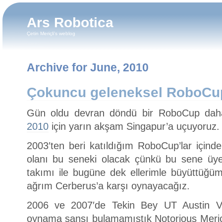
Ars Robotica
Çetin Meriçli's weblog
Archive for June, 2010
Çokuncu geleneksel RoboCup
Gün oldu devran döndü bir RoboCup dah
2010
için yarın akşam Singapur’a uçuyoruz.
2003′ten beri katıldığım RoboCup’lar içind
olanı bu seneki olacak çünkü bu sene üy
takımı ile bugüne dek ellerimle büyüttüğüm, 
ağrım Cerberus’a karşı oynayacağız.
2006 ve 2007′de Tekin Bey UT Austin Vill
oynama şansı bulamamıştık Notorious Meriçl